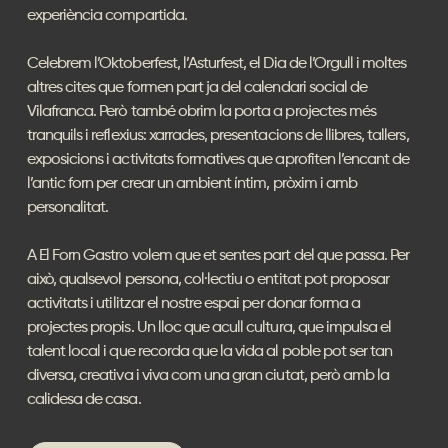
experiència compartida.
Celebrem l’Oktoberfest, l’Asturfest, el Dia de l’Orgull i moltes
altres cites que formen part ja del calendari social de
Vilafranca. Però també obrim la porta a projectes més
tranquils i reflexius: xarrades, presentacions de llibres, tallers,
exposicions i activitats formatives que aprofiten l’encant de
l’antic forn per crear un ambient íntim, pròxim i amb
personalitat.
A El Forn Gastro volem que et sentes part del que passa. Per
això, qualsevol persona, col·lectiu o entitat pot proposar
activitats i utilitzar el nostre espai per donar forma a
projectes propis. Un lloc que acull cultura, que impulsa el
talent local i que recorda que la vida al poble pot ser tan
diversa, creativa i viva com una gran ciutat, però amb la
calidesa de casa.